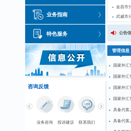
金昌市
金昌市
业务指南
武威市
武威市
临夏州
临夏州
国家外汇管理局甘肃省分局（全
公告
特色服务
理”活动
甘肃省
理”活动
甘肃省
管理信息
国家外汇管
国家外汇管
咨询反馈
国家外汇
国家外汇管
具备代客
具备代客
联系我们
业务咨询
投诉建议
联系我们
业务咨询
投诉