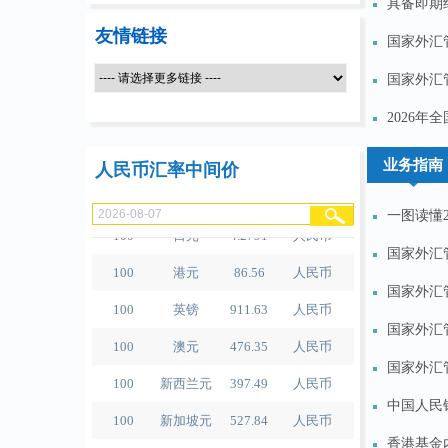
具备即期
友情链接
国家外汇管
国家外汇
100
人民币
489.65
泰铢
2026
100
美元
679.04
人民币
业务指南
人民币汇率中间价
100
欧元
780.67
人民币
一图读懂2
100
日元
4.2791
人民币
国家外汇管
100
港元
86.56
人民币
国家外汇
100
英镑
911.63
人民币
国家外汇
100
澳元
476.35
人民币
国家外汇
100
新西兰元
397.49
人民币
中国人民
100
新加坡元
527.84
人民币
香港基金
100
瑞士法郎
834.3
人民币