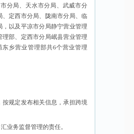
银市
分局
、天水市
分局
、武威市
分
局
、定西市
分局
、陇南市
分局
、临
局，以及
平凉市分局静宁营业管理
管理部、定西市分局岷县营业管理
局东乡营业管理部共6个营业管理
，按规定发布相关信息，承担跨境
售汇业务监督管理的责任。