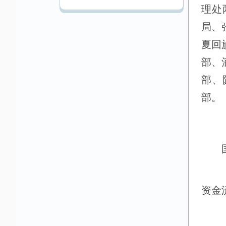
理处
局
、
夏回
部、
部、
部。
资金