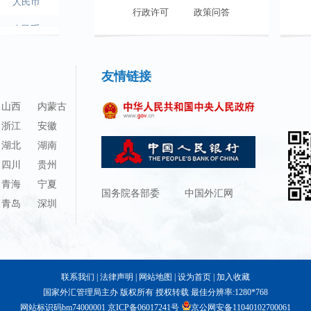
在线办事
行政许可
政策问答
在线办事
调查征集
人民币
澳门元
友情链‍‍接
林吉特
卢布
山西
内蒙古
浙江
安徽
兰特
湖北
湖南
韩元
四川
贵州
迪拉姆
青海
宁夏
国务院各部委
中国外汇网
青岛
深圳
里亚尔
福林
兹罗提
联系我们
|
法律声明
|
网站地图
|
设为首页
|
加入收藏
丹麦克朗
国家外汇管理局主办 版权所有 授权转载 最佳分辨率:1280*768
网站标识码bm74000001
京ICP备06017241号
京公网安备11040102700061