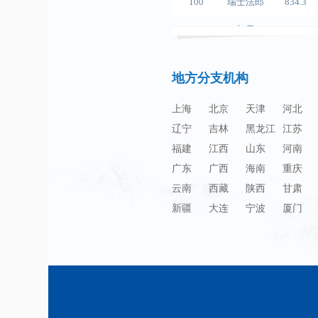
100
加元
483.32
100
人民币
119.05
地方分支机构
100
人民币
60.343
100
人民币
1218.01
上海
北京
天津
河北
辽宁
吉林
黑龙江
江苏
100
人民币
241.34
福建
江西
山东
河南
100
人民币
21044.0
广东
广西
海南
重庆
100
人民币
54.226
云南
西藏
陕西
甘肃
新疆
大连
宁波
厦门
100
人民币
55.436
100
人民币
4675.68
100
人民币
55.053
100
人民币
95.76