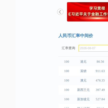
国家外汇管理局发布《关于进一步
国家外汇管理局公布2026年6月我
100
人民币
489.65
100
美元
679.04
人民币汇率中间价
100
欧元
780.67
汇率查询
100
日元
4.2791
100
港元
86.56
100
英镑
911.63
100
澳元
476.35
100
新西兰元
397.49
100
新加坡元
527.84
100
瑞士法郎
834.3