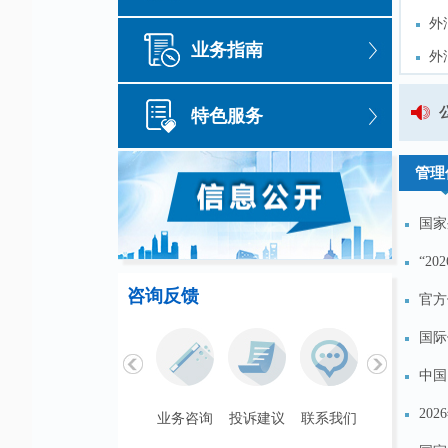
外
外
业务指南
外
外
外
外
国家外汇管理局吉林省分局关
特色服务
外
外
管理
国家
“2
咨询反馈
官方
国际
中国
20
联系我们
业务咨询
投诉建议
联系我们
业务咨询