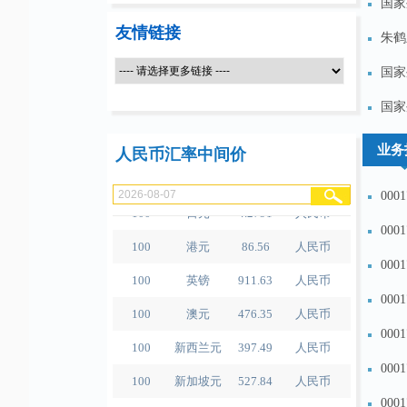
国家
友情链接
朱鹤
国家
100
人民币
489.65
泰铢
国家
100
美元
679.04
人民币
业务
人民币汇率中间价
100
欧元
780.67
人民币
000
100
日元
4.2791
人民币
000
100
港元
86.56
人民币
000
100
英镑
911.63
人民币
000
100
澳元
476.35
人民币
000
100
新西兰元
397.49
人民币
000
100
新加坡元
527.84
人民币
000
100
瑞士法郎
834.3
人民币