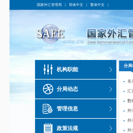
国家外汇管理局
｜
简体中文
｜
繁体中文
｜
分局
分局
机构职能
名
名
分局动态
汇
汇
数
数
管理信息
满
外
满
外
外
外
政策法规
外
外