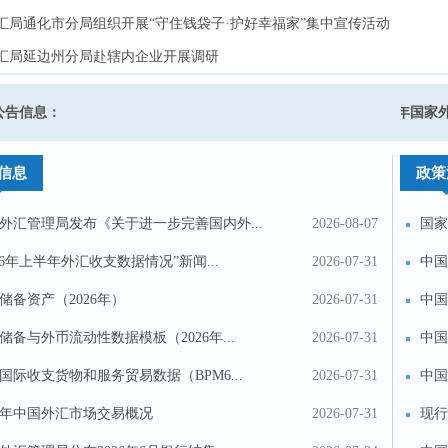
汇局通化市分局组织开展“守住钱袋子·护好幸福家”集中宣传活动
汇局通化市分局组织开展“守住钱袋子·护好幸福家”集中宣传活动
汇局延边州分局赴辖内企业开展调研
汇局延边州分局赴辖内企业开展调研
汇局四平市分局赴辖内涉外企业走访调研
汇局四平市分局赴辖内涉外企业走访调研
于启用经常项目外汇业务监管章的公告
公告信息：
2025年国家
汇局延边州分局赴珲春市金融机构开展调研
汇局延边州分局赴珲春市金融机构开展调研
信息
政策
外汇管理局发布《关于进一步完善国内外...
2026-08-07
国家
汇...
026年上半年外汇收支数据情况”新闻...
2026-07-31
中国
储备资产（2026年）
2026-07-31
中国
储备与外币流动性数据模板（2026年...
2026-07-31
中国
国际收支货物和服务贸易数据（BPM6...
2026-07-31
中国
26年中国外汇市场交易概况
2026-07-31
现行
投诉建议
联系我们