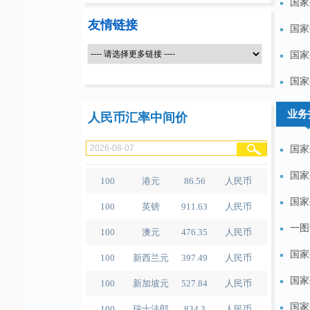
国家
友情链接
国家
国家
100
人民币
489.65
泰铢
国家
100
美元
679.04
人民币
业务
人民币汇率中间价
100
欧元
780.67
人民币
100
日元
4.2791
人民币
国家
100
港元
86.56
人民币
国家
100
英镑
911.63
人民币
国家
100
澳元
476.35
人民币
一图
100
新西兰元
397.49
人民币
国家
100
新加坡元
527.84
人民币
国家
100
瑞士法郎
834.3
人民币
国家