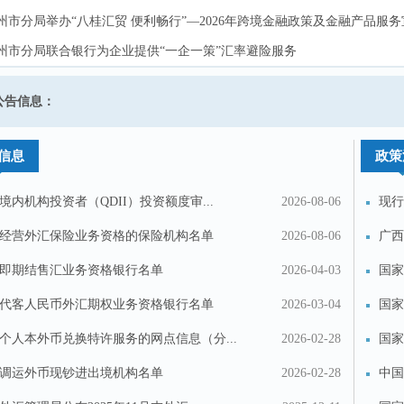
州市分局举办“八桂汇贸 便利畅行”—2026年跨境金融政策及金融产品服务
州市分局举办“八桂汇贸 便利畅行”—2026年跨境金融政策及金融产品服务
会
州市分局联合银行为企业提供“一企一策”汇率避险服务
会
州市分局联合银行为企业提供“一企一策”汇率避险服务
林市分局与商务局座谈会商—协同发力促进涉外经济高质量发展
林市分局与商务局座谈会商—协同发力促进涉外经济高质量发展
业外债签约（变更）登记业务实施细则（征求意见稿）》...
公告信息：
池市汇警银联合开展“5·15”打击和防范经济犯罪宣传日活动
池市汇警银联合开展“5·15”打击和防范经济犯罪宣传日活动
西壮族自治区分局关于在中国（广西）自由贸易试验区开...
信息
政策
境内机构投资者（QDII）投资额度审...
2026-08-06
现行
经营外汇保险业务资格的保险机构名单
2026-08-06
广西
（...
即期结售汇业务资格银行名单
2026-04-03
国家
于...
代客人民币外汇期权业务资格银行名单
2026-03-04
国家
于...
个人本外币兑换特许服务的网点信息（分...
2026-02-28
国家
于...
调运外币现钞进出境机构名单
2026-02-28
中国
投诉建议
联系我们