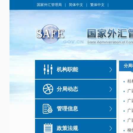
国家外汇管理局
｜
简体中文
｜
繁体中文
｜
分局
分局
机构职能
桂
桂
分局动态
活
广
活
广
广
广
管理信息
广
广
务
广
务
广
政策法规
柳
柳