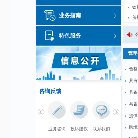
钦
钦
业务指南
讲
贺
讲
贺
玉
玉
关于公开征求《银行办理非金融企
特色服务
河
河
关于公开征求《国家外汇管理局广
管理
合格
具有
咨询反馈
具备
具备
提供
跨境
联系我们
业务咨询
投诉建议
联系我们
业务咨询