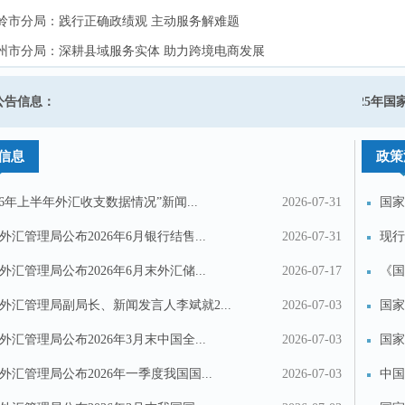
岭市分局：践行正确政绩观 主动服务解难题
岭市分局：践行正确政绩观 主动服务解难题
州市分局：深耕县域服务实体 助力跨境电商发展
州市分局：深耕县域服务实体 助力跨境电商发展
东市分局：外汇便利化政策助力农产品“出海” 为乡村振兴注入金融动能
东市分局：外汇便利化政策助力农产品“出海” 为乡村振兴注入金融动能
关于启用经常项目外汇业务监管章的公告
公告信息：
2025年
顺市分局：提升志愿服务成效 优化外汇营商环境
顺市分局：提升志愿服务成效 优化外汇营商环境
信息
政策
026年上半年外汇收支数据情况”新闻...
2026-07-31
国家
汇...
外汇管理局公布2026年6月银行结售...
2026-07-31
现行
外汇管理局公布2026年6月末外汇储...
2026-07-17
《国
〈...
外汇管理局副局长、新闻发言人李斌就2...
2026-07-03
国家
《国.
外汇管理局公布2026年3月末中国全...
2026-07-03
国家
《银.
外汇管理局公布2026年一季度我国国...
2026-07-03
中国
投诉建议
联系我们