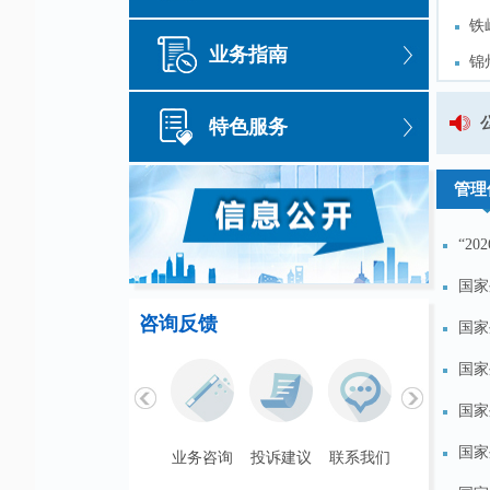
铁
铁
业务指南
锦
锦
丹
丹
国家外汇管理局辽宁省分局
特色服务
抚
抚
管理
“2
国家
咨询反馈
国家
国家
国家
国家
联系我们
业务咨询
投诉建议
联系我们
业务咨询