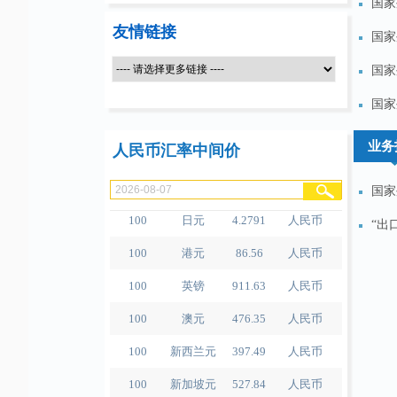
国家
友情链接
国家
国家
国家
100
人民币
489.65
泰铢
100
美元
679.04
人民币
业务
人民币汇率中间价
100
欧元
780.67
人民币
国家
100
日元
4.2791
人民币
“出
100
港元
86.56
人民币
100
英镑
911.63
人民币
100
澳元
476.35
人民币
100
新西兰元
397.49
人民币
100
新加坡元
527.84
人民币