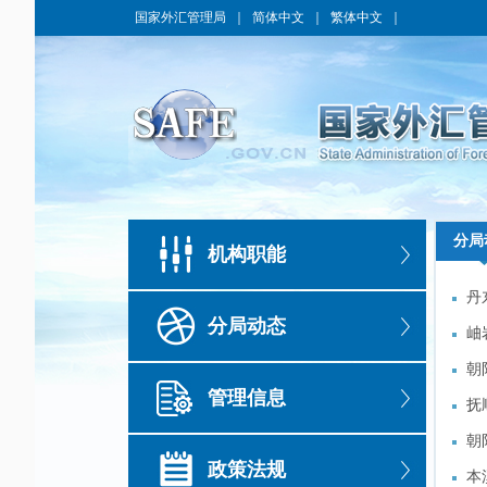
国家外汇管理局
｜
简体中文
｜
繁体中文
｜
分局
分局
机构职能
丹
丹
分局动态
理
岫
理
岫
朝
朝
管理信息
抚
抚
朝
朝
政策法规
本
本