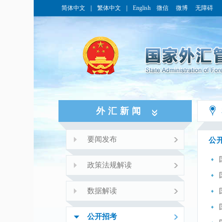
简体中文
｜
繁体中文
｜
English
微信
微博
无障碍
外汇新闻
要闻发布
公
政策法规解读
数据解读
公开招考