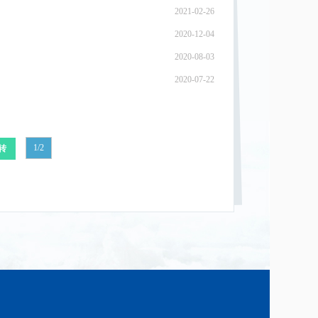
2021-02-26
2020-12-04
2020-08-03
2020-07-22
1/2