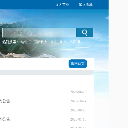
设为首页
｜
加入收藏
热门搜索：
结售汇
国际收支
外汇
汇率
人民币
返回首页
2026-06-12
的公告
2025-10-24
2025-09-18
的公告
2025-01-13