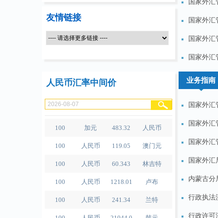
国家外汇
100
港元
86.56
人民币
友情链接
国家外汇管
100
英镑
911.63
人民币
国家外汇管
100
澳元
476.35
人民币
国家外汇
100
新西兰元
397.49
人民币
业务指南
人民币汇率中间价
100
新加坡元
527.84
人民币
100
瑞士法郎
834.3
人民币
国家外汇
100
加元
483.32
人民币
国家外汇
100
人民币
119.05
澳门元
国家外汇
100
人民币
60.343
林吉特
国家外汇
100
人民币
1218.01
卢布
内蒙古分局
100
人民币
241.34
兰特
行政执法
100
人民币
21044.0
韩元
行政许可