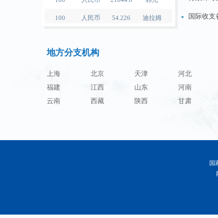
100
人民币
54.226
迪拉姆
国际收支
100
人民币
55.436
里亚尔
特殊机构
100
人民币
4675.68
福林
地方分支机构
金融机构
100
人民币
55.053
兹罗提
上海
北京
天津
河北
100
人民币
95.76
丹麦克朗
福建
江西
山东
河南
云南
西藏
陕西
甘肃
100
人民币
140.48
瑞典克朗
100
人民币
140.85
挪威克朗
100
人民币
703.356
里拉
100
人民币
253.7
比索
国
100
人民币
489.65
泰铢
100
美元
679.04
人民币
100
欧元
780.67
人民币