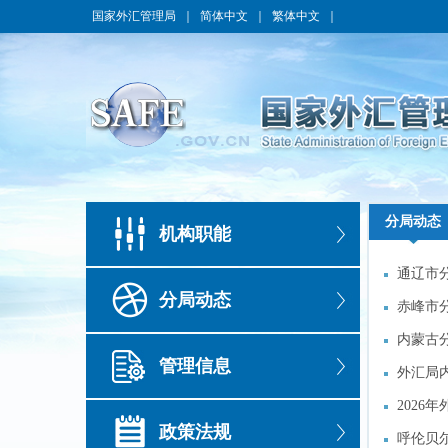
国家外汇管理局
｜
简体中文
｜
繁体中文
｜
分局动态
分局动态
机构职能
通辽市
通辽市
分局动态
赤峰市
赤峰市
内蒙古
内蒙古
管理信息
外汇局
外汇局
202
202
政策法规
呼伦贝
呼伦贝