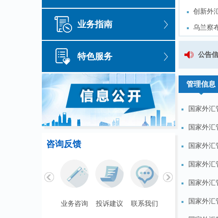
创新外
创新外
业务指南
乌兰察
乌兰察
鄂尔多
鄂尔多
国家外汇管理局锡林郭勒盟分局行政处罚决定书公告
公告
特色服务
外汇便
外汇便
关于公开征求《国家外汇管理局内蒙古自治区分局跨境贸易高水平开放试点
管理信息
国家外汇管
国家外汇管
咨询反馈
国家外汇管
100
人民币
489.65
泰铢
国家外汇管
100
美元
679.04
人民币
国家外汇
100
欧元
780.67
人民币
国家外汇管
联系我们
业务咨询
投诉建议
联系我们
业务咨询
投诉
100
日元
4.2791
人民币