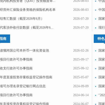
境内机构投资者（QDII）投资额度审...
2026-08-03
中国
经营外汇保险业务资格的保险机构名单
2026-08-03
中国
结售汇数据（截至2026年6月）
2026-07-20
国家
范...
代客涉外收付款数据（截至2026年6...
2026-07-20
现行
指南
特色
读懂跨国公司本外币一体化资金池
2026-02-26
国家
汇...
项目行政许可办事指南
2025-09-17
国家
收支行政许可办事指南
2025-09-12
国家
24年度直接投资存量权益登记操作指南
2025-05-07
国家
国...
省可办理名录登记银行网点信息
2024-09-09
国家
项目行政许可办事指南
2024-06-14
“2
24年直接投资存量权益登记操作指南
2024-06-07
国家