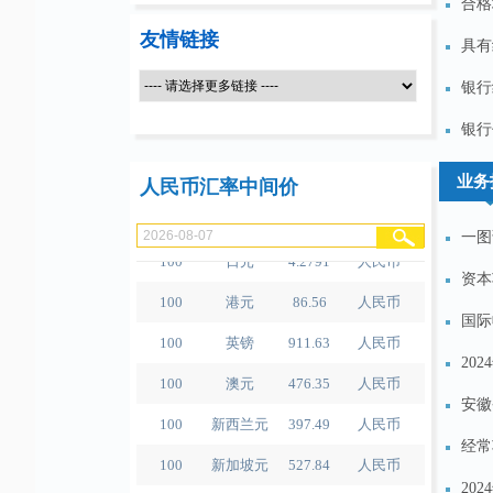
合格
友情链接
具有
银行
100
人民币
489.65
泰铢
银行
100
美元
679.04
人民币
业务
人民币汇率中间价
100
欧元
780.67
人民币
一图
100
日元
4.2791
人民币
资本
100
港元
86.56
人民币
国际
100
英镑
911.63
人民币
20
100
澳元
476.35
人民币
安徽
100
新西兰元
397.49
人民币
经常
100
新加坡元
527.84
人民币
20
100
瑞士法郎
834.3
人民币