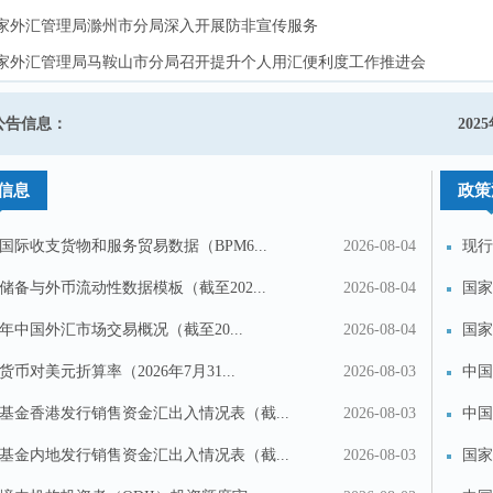
家外汇管理局滁州市分局深入开展防非宣传服务
家外汇管理局滁州市分局深入开展防非宣传服务
家外汇管理局马鞍山市分局召开提升个人用汇便利度工作推进会
家外汇管理局马鞍山市分局召开提升个人用汇便利度工作推进会
家外汇管理局宿州市分局“三个聚焦”护航外贸企业高质量发展
家外汇管理局宿州市分局“三个聚焦”护航外贸企业高质量发展
局关于启用县域派出机构行政许可专用章的公告
公告信息：
202
省首笔境内企业境外上市登记业务落地
省首笔境内企业境外上市登记业务落地
信息
政策
国际收支货物和服务贸易数据（BPM6...
2026-08-04
现行
储备与外币流动性数据模板（截至202...
2026-08-04
国家
汇...
26年中国外汇市场交易概况（截至20...
2026-08-04
国家
《银.
货币对美元折算率（2026年7月31...
2026-08-03
中国
基金香港发行销售资金汇出入情况表（截...
2026-08-03
中国
基金内地发行销售资金汇出入情况表（截...
2026-08-03
国家
投诉建议
联系我们
境...