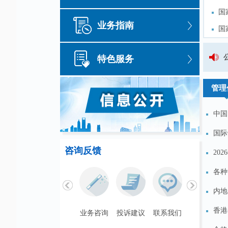
国
国
业务指南
国
国
国
国
国家外汇管理局安徽省分
特色服务
我
我
管理
中国
国际
咨询反馈
20
各种
内地
香港
联系我们
业务咨询
投诉建议
联系我们
业务咨询