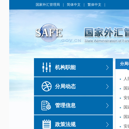
国家外汇管理局
｜
简体中文
｜
繁体中文
｜
分局
分局
机构职能
人
人
分局动态
国
国
安
安
管理信息
国
国
国
国
政策法规
南
安
南
安