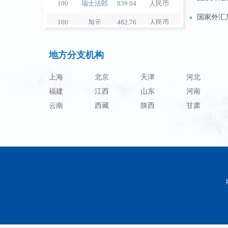
100
加元
482.76
人民币
国家外汇
100
人民币
119.05
澳门元
（已废止
地方分支机构
100
人民币
60.421
林吉特
（已废止
100
人民币
1199.54
卢布
上海
北京
天津
河北
福建
100
人民币
江西
241.01
山东
兰特
河南
云南
西藏
陕西
甘肃
100
人民币
21035.0
韩元
100
人民币
54.301
迪拉姆
100
人民币
55.526
里亚尔
100
人民币
4620.47
福林
100
人民币
54.926
兹罗提
100
人民币
95.61
丹麦克朗
100
人民币
140.21
瑞典克朗