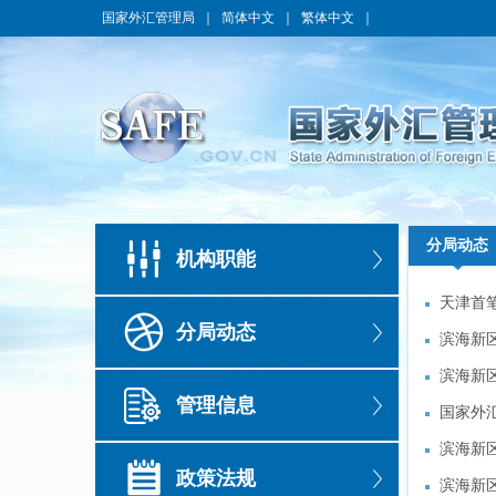
国家外汇管理局
｜
简体中文
｜
繁体中文
｜
分局动态
分局动态
机构职能
天津首
天津首
分局动态
滨海新
滨海新
滨海新
滨海新
管理信息
国家外
国家外
滨海新
滨海新
政策法规
滨海新
滨海新