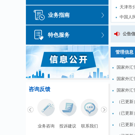
天津市分
天津市分
业务指南
中国人
中国人
滨海新
滨海新
2024年度直接投资存量权
公告
特色服务
天津市
天津市
管理信息
国家外汇
国家外汇
咨询反馈
国家外汇
（已更新
（已更新
（已更新
联系我们
业务咨询
投诉建议
联系我们
业务咨询
投诉