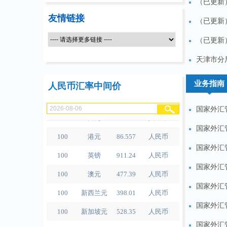
（已更新
友情链接
（已更新
（已更新
100
人民币
489.82
泰铢
天津市分
100
美元
678.95
人民币
业务指南
人民币汇率中间价
100
欧元
781.97
人民币
国家外汇
100
日元
4.2956
人民币
国家外汇
100
港元
86.557
人民币
国家外汇
100
英镑
911.24
人民币
国家外汇
100
澳元
477.39
人民币
国家外汇
100
新西兰元
398.01
人民币
100
新加坡元
528.35
人民币
国家外汇
100
瑞士法郎
839.04
人民币
国家外汇