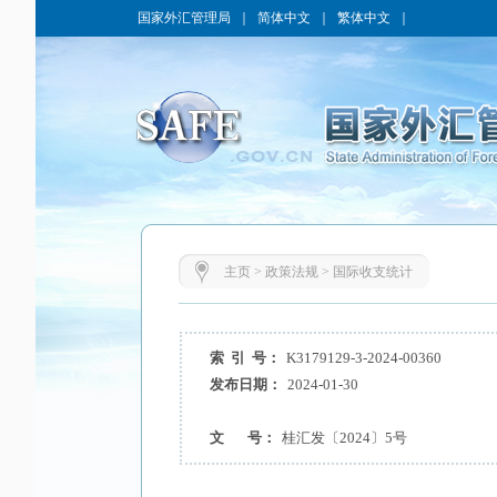
国家外汇管理局
｜
简体中文
｜
繁体中文
｜
主页
>
政策法规
>
国际收支统计
索 引 号：
K3179129-3-2024-00360
发布日期：
2024-01-30
文 号：
桂汇发〔2024〕5号