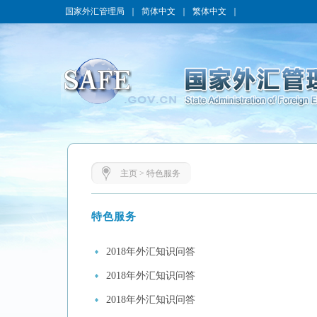
国家外汇管理局
｜
简体中文
｜
繁体中文
｜
主页
>
特色服务
特色服务
2018年外汇知识问答
2018年外汇知识问答
2018年外汇知识问答