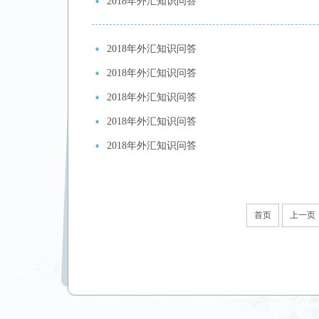
2018年外汇知识问答
2018年外汇知识问答
2018年外汇知识问答
2018年外汇知识问答
2018年外汇知识问答
2018年外汇知识问答
首页
上一页