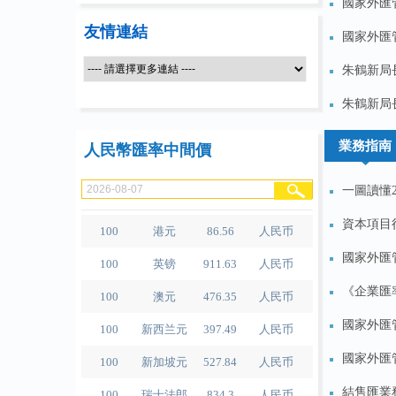
國家外匯管
友情連結
國家外匯
朱鶴新局
100
人民币
489.65
泰铢
朱鶴新局
100
美元
679.04
人民币
業務指南
人民幣匯率中間價
100
欧元
780.67
人民币
100
日元
4.2791
人民币
一圖讀懂2
100
港元
86.56
人民币
資本項目
100
英镑
911.63
人民币
國家外匯
100
澳元
476.35
人民币
《企業匯
100
新西兰元
397.49
人民币
國家外匯
100
新加坡元
527.84
人民币
國家外匯
100
瑞士法郎
834.3
人民币
結售匯業