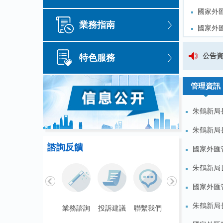
國家外
國家外
業務指南
國家外
國家外
國家外
國家外
關於公開徵求《國家外匯管理局河北
公告
特色服務
國家外
國家外
國家外匯管理局河北省分局關於
管理資訊
朱鶴新局
朱鶴新局
諮詢反饋
國家外匯
朱鶴新局
國家外匯管
朱鶴新局
聯繫我們
業務諮詢
投訴建議
聯繫我們
業務諮詢
投訴