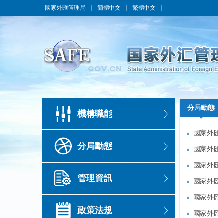
國家外匯管理局
｜
簡體中文
｜
繁體中文
｜
分局動態
分局動態
機構職能
國家外
國家外
分局動態
國家外
國家外
國家外
國家外
管理資訊
國家外
國家外
國家外
國家外
政策法規
國家外
國家外