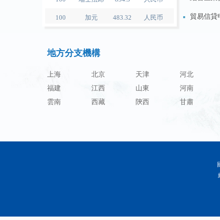
100
加元
483.32
人民币
貿易信貸
100
人民币
119.05
澳门元
國際收支
100
人民币
60.343
林吉特
地方分支機構
銀行結售
100
人民币
1218.01
卢布
上海
北京
天津
河北
100
人民币
241.34
兰特
福建
江西
山東
河南
雲南
西藏
陝西
甘肅
100
人民币
21044.0
韩元
100
人民币
54.226
迪拉姆
100
人民币
55.436
里亚尔
100
人民币
4675.68
福林
100
人民币
55.053
兹罗提
100
人民币
95.76
丹麦克朗
100
人民币
140.48
瑞典克朗