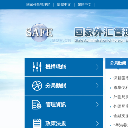
國家外匯管理局
｜
簡體中文
｜
繁體中文
｜
分局動態
分局動態
機構職能
深耕匯
深耕匯
分局動態
粵享便
粵享便
長
外匯局
長
外匯局
管理資訊
外匯局
外匯局
金融支
金融支
政策法規
“粵港養
“粵港養