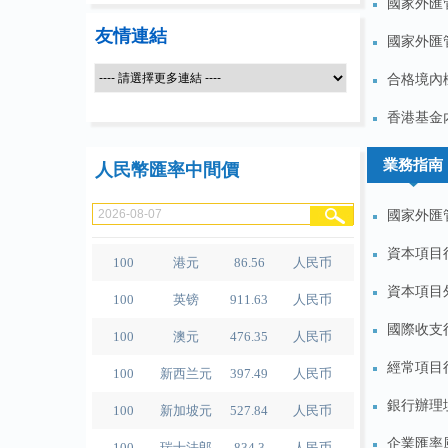
國家外匯
友情連結
國家外匯
合格境內機
100
人民币
489.65
泰铢
香港基金
100
美元
679.04
人民币
業務指南
人民幣匯率中間價
100
欧元
780.67
人民币
100
日元
4.2791
人民币
國家外匯
100
港元
86.56
人民币
資本項目
100
英镑
911.63
人民币
資本項目
100
澳元
476.35
人民币
國際收支
100
新西兰元
397.49
人民币
經常項目
100
新加坡元
527.84
人民币
銀行辦理
100
瑞士法郎
834.3
人民币
企業匯率風