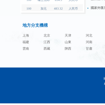
100
加元
483.32
人民币
國家外匯
100
人民币
119.05
澳门元
特殊機構
100
人民币
60.343
林吉特
地方分支機構
企業匯率
100
人民币
1218.01
卢布
上海
北京
天津
河北
100
人民币
241.34
兰特
福建
江西
山東
河南
雲南
西藏
陝西
甘肅
100
人民币
21044.0
韩元
100
人民币
54.226
迪拉姆
100
人民币
55.436
里亚尔
100
人民币
4675.68
福林
100
人民币
55.053
兹罗提
100
人民币
95.76
丹麦克朗
100
人民币
140.48
瑞典克朗