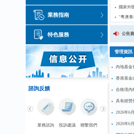
國家外
國家外
業務指南
“粵澳養
“粵澳養
粵享便
粵享便
2025年國家外匯管理局廣東省分局
公告
特色服務
出海
外匯局
出海
外匯局
管理資訊
內地基金
香港基金
諮詢反饋
合格境內機
具有經營
2026年
2026年
聯繫我們
業務諮詢
投訴建議
聯繫我們
業務諮詢
投訴