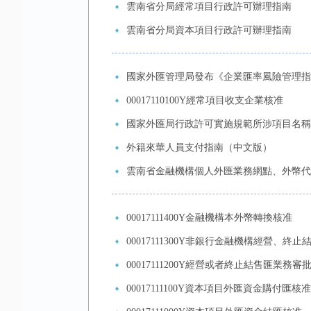
雲南省分局經常項目行政許可辦理指南
雲南省分局資本項目行政許可辦理指南
國家外匯管理局發布《企業匯率風險管理指引
00017110100Y經常項目收支企業核准
國家外匯局行政許可實施規範所涉項目名稱
外籍來華人員支付指南（中文版）
雲南省金融機構個人外匯業務網點、外幣代
00017111400Y金融機構本外幣轉換核准
00017111300Y非銀行金融機構經營、
00017111200Y經營或者終止結售匯業務審
00017111100Y資本項目外匯資金購付匯核准