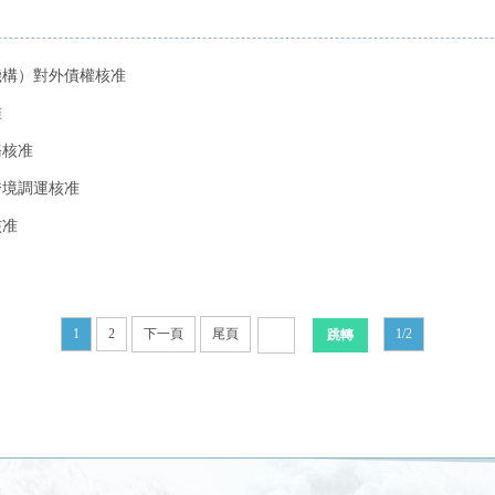
融機構）對外債權核准
准
務核准
、跨境調運核准
核准
1
2
下一頁
尾頁
1/2