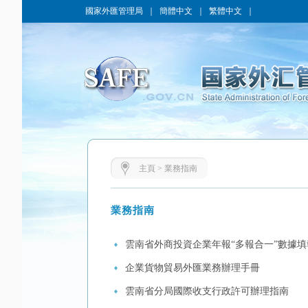
國家外匯管理局
｜
簡體中文
｜
繁體中文
｜
主頁
>
業務指南
業務指南
雲南省外商投資企業年報“多報合一”數據填
企業貨物貿易外匯業務辦理手冊
雲南省分局國際收支行政許可辦理指南