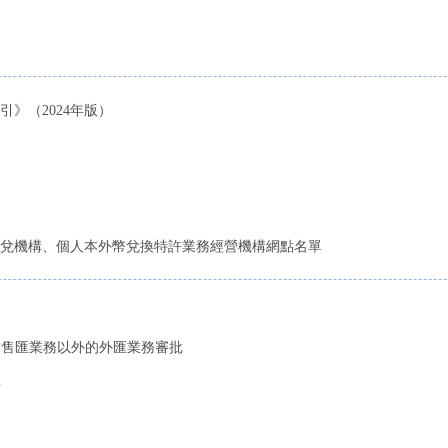
》（2024年版）
兌機構、個人本外幣兌換特許業務經營機構網點名單
終止結售匯業務以外的外匯業務審批
批