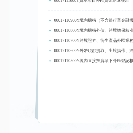
00017111000Y資本項目外匯資金結匯核准
00017110900Y境內機構（不含銀行業金
00017110800Y境內機構外債、跨境擔保核
00017110700Y跨境證券、衍生產品外匯業
00017110600Y外幣現鈔提取、出境攜帶
00017110500Y境內直接投資項下外匯登記