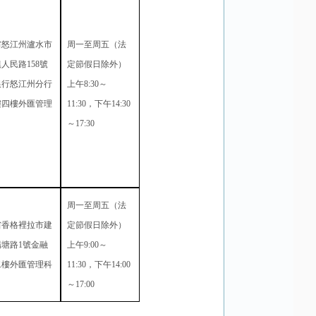
省怒江州瀘水市
周一至周五（法
鎮人民路
158
號
定節假日除外）
銀行怒江州分行
上午
8:30
～
樓四樓外匯管理
11:30
，下午
14:30
～
17:30
周一至周五（法
省香格裡拉市建
定節假日除外）
陽塘路
1
號金融
上午
9:00
～
二樓外匯管理科
11:30
，下午
14:00
～
17:00