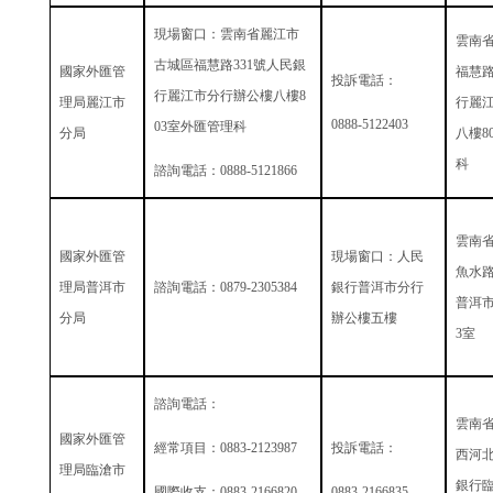
現場窗口：雲南省麗江市
雲南
古城區福慧路
331
號人民銀
國家外匯管
福慧
投訴電話：
行麗江市分行辦公樓八樓
8
理局麗江市
行麗
0888-5122403
03
室外匯管理科
分局
八樓
8
科
諮詢電話：
0888-5121866
雲南
國家外匯管
現場窗口：人民
魚水
理局普洱市
諮詢電話：
0879-2305384
銀行普洱市分行
普洱
分局
辦公樓五樓
3
室
諮詢電話：
雲南
國家外匯管
經常項目：
0883-2123987
投訴電話：
西河
理局臨滄市
銀行
國際收支：
0883-2166820
0883-2166835