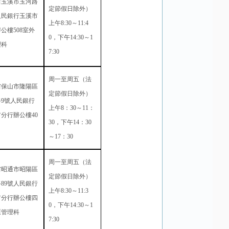
省玉溪市玉河路
定節假日除外）
人民銀行玉溪市
上午
8:30
～
11:4
辦公樓
508
室外
0
，下午
14:30
～
1
理科
7:30
周一至周五（法
省保山市隆陽區
定節假日除外）
路
9
號人民銀行
上午
8
：
30
～
11
：
市分行辦公樓
40
30
，下午
14
：
30
～
17
：
30
周一至周五（法
省昭通市昭陽區
定節假日除外）
路
89
號人民銀行
上午
8:30
～
11:3
市分行辦公樓四
0
，下午
14:30
～
1
匯管理科
7:30