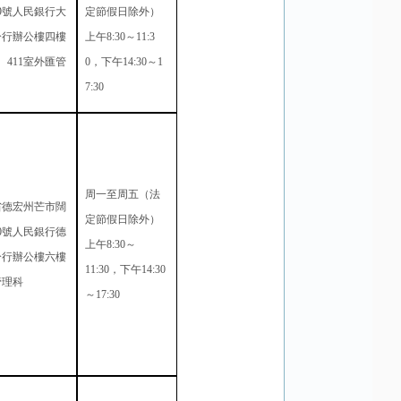
9
號人民銀行大
定節假日除外）
分行辦公樓四樓
上午
8:30
～
11:3
、
411
室外匯管
0
，下午
14:30
～
1
科
7:30
周一至周五（法
省德宏州芒市闊
定節假日除外）
0
號人民銀行德
上午
8:30
～
分行辦公樓六樓
11:30
，下午
14:30
管理科
～
17:30