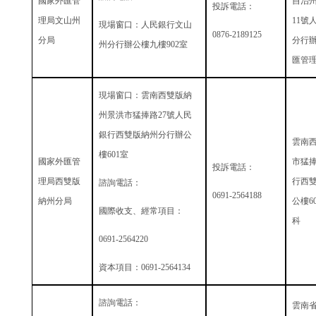
國家外匯管
自治
投訴電話：
理局文山州
11
號
現場窗口：人民銀行文山
0876-2189125
分局
分行
州分行辦公樓九樓
902
室
匯管
現場窗口：雲南西雙版納
州景洪市猛捧路
27
號人民
銀行西雙版納州分行辦公
雲南
樓
601
室
國家外匯管
市猛
投訴電話：
理局西雙版
行西
諮詢電話：
0691-2564188
納州分局
公樓
6
國際收支、經常項目：
科
0691-2564220
資本項目：
0691-2564134
諮詢電話：
雲南