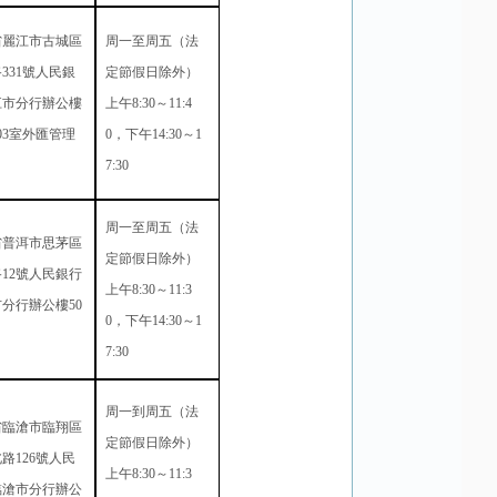
省麗江市古城區
周一至周五（法
路
331
號人民銀
定節假日除外）
江市分行辦公樓
上午
8:30
～
11:4
03
室外匯管理
0
，下午
14:30
～
1
7:30
周一至周五（法
省普洱市思茅區
定節假日除外）
路
12
號人民銀行
上午
8:30
～
11:3
市分行辦公樓
50
0
，下午
14:30
～
1
7:30
周一到周五（法
省臨滄市臨翔區
定節假日除外）
北路
126
號人民
上午
8:30
～
11:3
臨滄市分行辦公