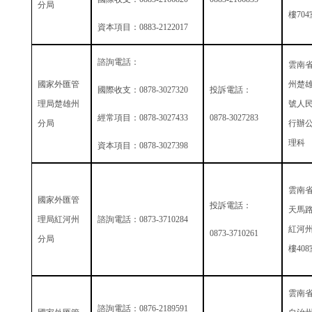
分局
樓
704
資本項目：
0883-2122017
諮詢電話：
雲南
國家外匯管
州楚
國際收支：
0878-3027320
投訴電話：
理局楚雄州
號人
經常項目：
0878-3027433
0878-3027283
分局
行辦
理科
資本項目：
0878-3027398
雲南
國家外匯管
投訴電話：
天馬
理局紅河州
諮詢電話：
0873-3710284
紅河
0873-3710261
分局
樓
408
雲南
諮詢電話：
0876-2189591