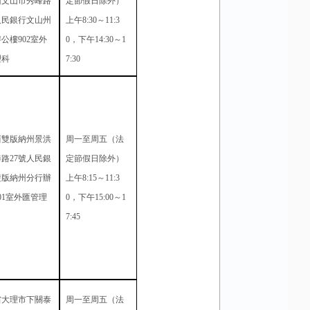
州文山市秀峰路
定節假日除外）
人民銀行文山州
上午
8:30
～
11:3
辦公樓
902
室外
0
，下午
14:30
～
1
理科
7:30
西雙版納州景洪
周一至周五（法
捧路
27
號人民銀
定節假日除外）
雙版納州分行辦
上午
8:15
～
11:3
01
室外匯管理
0
，下午
15:00
～
1
7:45
省大理市下關泰
周一至周五（法