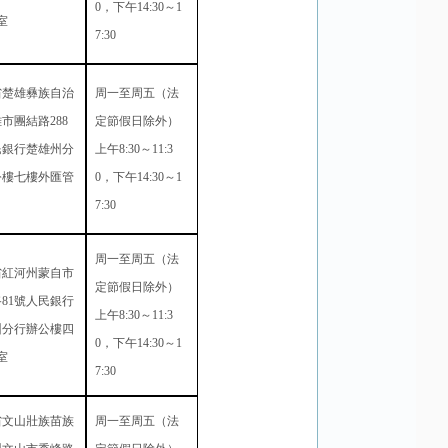
0
，下午
14:30
～
1
室
7:30
省楚雄彝族自治
周一至周五（法
雄市團結路
288
定節假日除外）
民銀行楚雄州分
上午
8:30
～
11:3
公樓七樓外匯管
0
，下午
14:30
～
1
7:30
周一至周五（法
省紅河州蒙自市
定節假日除外）
路
81
號人民銀行
上午
8:30
～
11:3
州分行辦公樓四
0
，下午
14:30
～
1
室
7:30
省文山壯族苗族
周一至周五（法