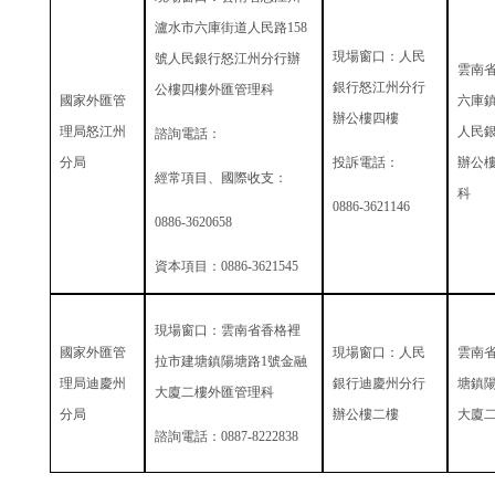
瀘水市六庫街道人民路
158
現場窗口：人民
號人民銀行怒江州分行辦
雲南
銀行怒江州分行
公樓四樓外匯管理科
國家外匯管
六庫
辦公樓四樓
理局怒江州
人民
諮詢電話：
分局
投訴電話：
辦公
經常項目、國際收支：
科
0886-3621146
0886-3620658
資本項目：
0886-3621545
現場窗口：雲南省香格裡
國家外匯管
現場窗口：人民
雲南
拉市建塘鎮陽塘路
1
號金融
理局迪慶州
銀行迪慶州分行
塘鎮
大廈二樓外匯管理科
分局
辦公樓二樓
大廈
諮詢電話：
0887-8222838