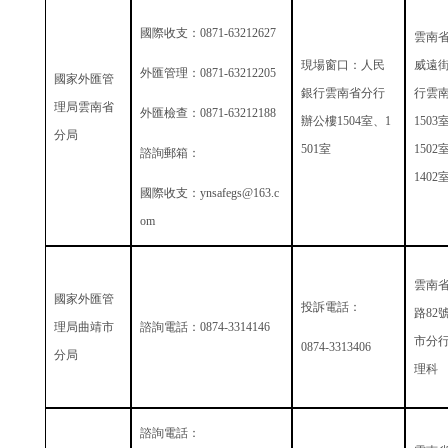
國際收支：
0871-63212627
雲南
現場窗口：人民
威遠
外匯管理：
0871-63212205
國家外匯管
銀行雲南省分行
行雲
理局雲南省
外匯檢查：
0871-63212188
辦公樓
1504
室、
1
1503
分局
501
室
1502
諮詢郵箱：
1402
國際收支：
ynsafegs@163.c
om
雲南
國家外匯管
投訴電話：
路
82
理局曲靖市
諮詢電話：
0874-3314146
市分
0874-3313406
分局
理科
諮詢電話：