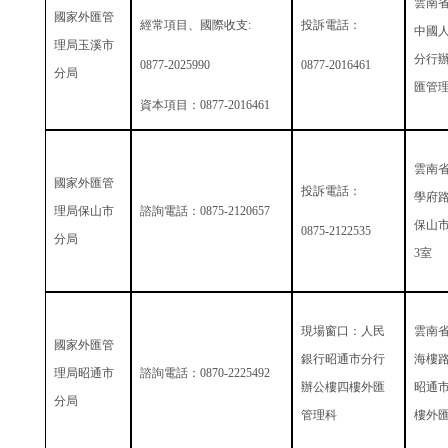
雲南
國家外匯管
經常項目、國際收支
:
投訴電話：
中國
理局玉溪市
分行
0877-2025990
0877-2016461
分局
匯管
資本項目：
0877-2016461
雲南
國家外匯管
投訴電話：
學府
理局保山市
諮詢電話：
0875-2120657
保山
0875-2122535
分局
3
室
現場窗口：人民
雲南
國家外匯管
銀行昭通市分行
海樓
理局昭通市
諮詢電話：
0870-2225492
辦公樓四樓外匯
昭通
分局
管理科
樓外