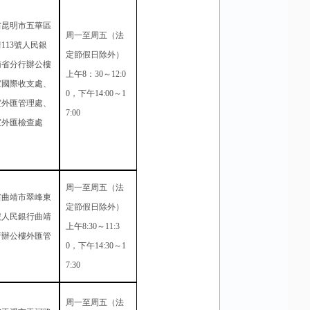
省昆明市五華區
周一至周五（法
街
113
號人民銀
定節假日除外）
南省分行辦公樓
上午
8
：
30
～
12:0
室國際收支處、
0
，下午
14:00
～
1
室外匯管理處、
7:00
室外匯檢查處
周一至周五（法
省曲靖市翠峰東
定節假日除外）
號人民銀行曲靖
上午
8:30
～
11:3
行辦公樓外匯管
0
，下午
14:30
～
1
7:30
周一至周五（法