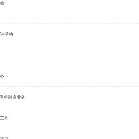
会
讲活动
务
”保单融资业务
工作