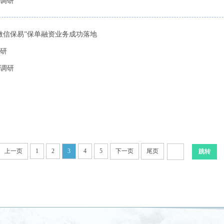
调研
微信保易”保单融资业务成功落地
研
调研
上一页
1
2
3
4
5
下一页
尾页