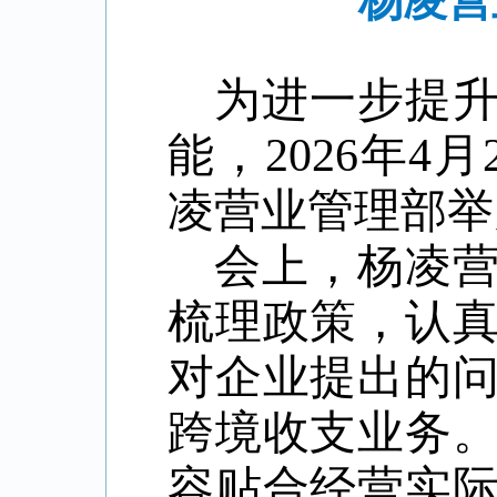
杨凌营
为
进一步提
能
，
2026
年
4
月
凌
营业管理
部举
会上，杨凌
梳理
政策，
认
对企业提出的
跨境收支
业务
容贴合经营实