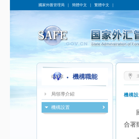
國家外匯管理局
｜
簡體中文
｜
繁體中文
｜
機構職能
局領導介紹
機構設
機構設置
合署