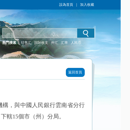
設為首頁
｜
加入收藏
熱門搜索：
结售汇
国际收支
外汇
汇率
人民币
返回首頁
機構，與中國人民銀行雲南省分行
下轄15個市（州）分局。