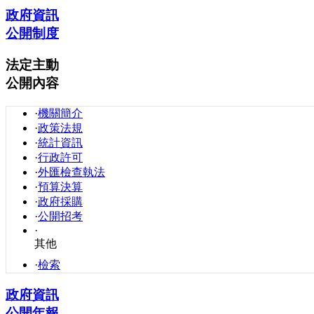
政府資訊
公開制度
法定主動
公開內容
·
機關簡介
·
政策法規
·
統計資訊
·
行政許可
·
外匯檢查執法
·
預算決算
·
政府採購
·
公開招考
·
其他
·
檢索
政府資訊
公開年報