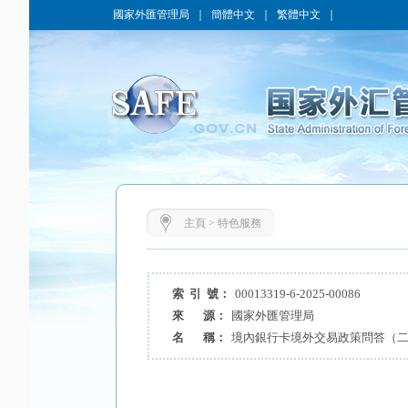
國家外匯管理局
｜
簡體中文
｜
繁體中文
｜
主頁
>
特色服務
索 引 號：
00013319-6-2025-00086
來 源：
國家外匯管理局
名 稱：
境內銀行卡境外交易政策問答（