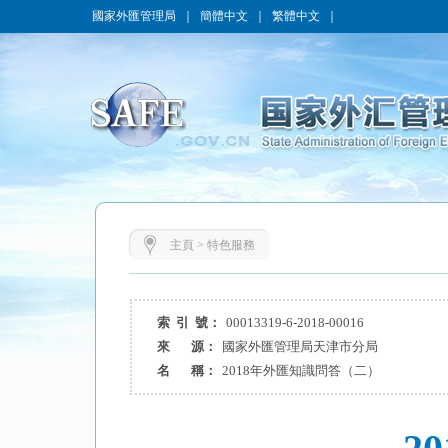
國家外匯管理局
｜
簡體中文
｜
繁體中文
｜
主頁
>
特色服務
索 引 號：
00013319-6-2018-00016
來 源：
國家外匯管理局天津市分局
名 稱：
2018年外匯知識問答（二）