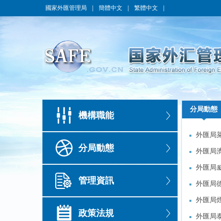
國家外匯管理局
｜
簡體中文
｜
繁體中文
｜
分局動態
分局動態
機構職能
外匯局
外匯局
分局動態
外匯局
外匯局
外匯局
外匯局
管理資訊
外匯局
外匯局
外匯局
外匯局
政策法規
外匯局
外匯局