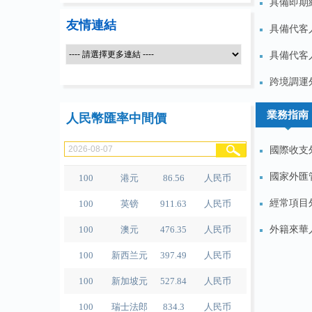
具備即期結
友情連結
具備代客
具備代客
100
人民币
489.65
泰铢
跨境調運外
100
美元
679.04
人民币
業務指南
人民幣匯率中間價
100
欧元
780.67
人民币
100
日元
4.2791
人民币
國際收支外
100
港元
86.56
人民币
國家外匯
100
英镑
911.63
人民币
經常項目外
100
澳元
476.35
人民币
外籍來華
100
新西兰元
397.49
人民币
100
新加坡元
527.84
人民币
100
瑞士法郎
834.3
人民币