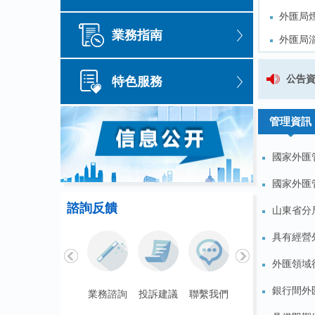
外匯局
外匯局
業務指南
外匯局
外匯局
項行動暨
外匯局
項行動暨
外匯局
國家外匯管理局山東省分局關於公開
公告
特色服務
外匯局
外匯局
關於公開徵求《國家外匯管理局山東
管理資訊
國家外匯
國家外匯
諮詢反饋
山東省分局
具有經營
外匯領域
銀行間外
聯繫我們
業務諮詢
投訴建議
聯繫我們
業務諮詢
投訴