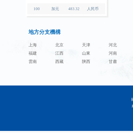
100
加元
483.32
人民币
100
人民币
119.05
澳门元
100
人民币
60.343
林吉特
地方分支機構
100
人民币
1218.01
卢布
上海
北京
天津
河北
100
人民币
241.34
兰特
福建
江西
山東
河南
100
人民币
21044.0
韩元
雲南
西藏
陝西
甘肅
100
人民币
54.226
迪拉姆
100
人民币
55.436
里亚尔
100
人民币
4675.68
福林
100
人民币
55.053
兹罗提
100
人民币
95.76
丹麦克朗
100
人民币
140.48
瑞典克朗