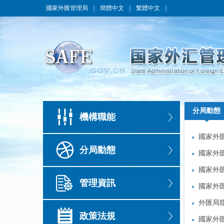
國家外匯管理局
｜
簡體中文
｜
繁體中文
｜
分局動態
分局動態
機構職能
國家外
國家外
分局動態
國家外
國家外
國家外
國家外
管理資訊
國家外
國家外
外匯局
外匯局
政策法規
國家外
國家外