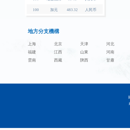
100
加元
483.32
人民币
100
人民币
119.05
澳门元
100
人民币
60.343
林吉特
地方分支機構
100
人民币
1218.01
卢布
上海
北京
天津
河北
100
人民币
241.34
兰特
福建
江西
山東
河南
100
人民币
21044.0
韩元
雲南
西藏
陝西
甘肅
100
人民币
54.226
迪拉姆
100
人民币
55.436
里亚尔
100
人民币
4675.68
福林
100
人民币
55.053
兹罗提
100
人民币
95.76
丹麦克朗
100
人民币
140.48
瑞典克朗