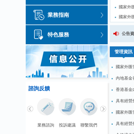
國家外
國家外
業務指南
國家外
國家外
國家外
國家外
國家外匯管理局江西省分局關於轄
公告
特色服務
國家外
國家外
關於《國家外匯管理局江西省分局
管理資訊
國家外匯
內地基金
諮詢反饋
香港基金
具有經營
國家外匯
具有經營
聯繫我們
業務諮詢
投訴建議
聯繫我們
業務諮詢
投訴