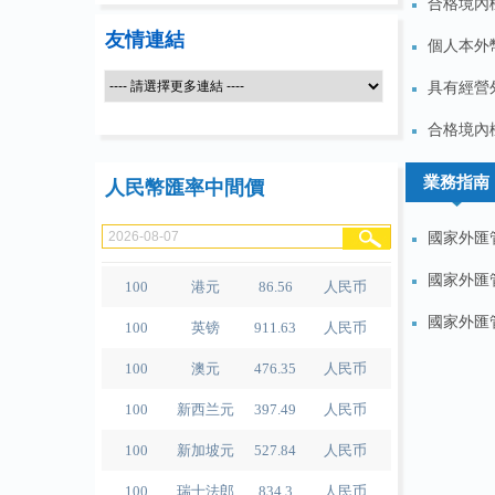
合格境內機
友情連結
個人本外
具有經營
100
人民币
489.65
泰铢
合格境內機
100
美元
679.04
人民币
業務指南
人民幣匯率中間價
100
欧元
780.67
人民币
100
日元
4.2791
人民币
國家外匯
100
港元
86.56
人民币
國家外匯
100
英镑
911.63
人民币
國家外匯
100
澳元
476.35
人民币
100
新西兰元
397.49
人民币
100
新加坡元
527.84
人民币
100
瑞士法郎
834.3
人民币