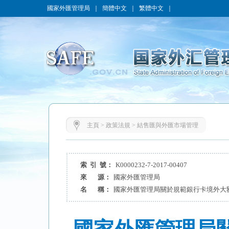
國家外匯管理局
｜
簡體中文
｜
繁體中文
｜
主頁
>
政策法規
>
結售匯與外匯市場管理
索 引 號：
K0000232-7-2017-00407
來 源：
國家外匯管理局
名 稱：
國家外匯管理局關於規範銀行卡境外大