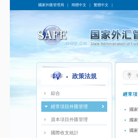
國家外匯管理局
｜
簡體中文
｜
繁體中文
｜
政策法規
綜合
經常項
經常項目外匯管理
國家
資本項目外匯管理
國家
國家
國際收支統計