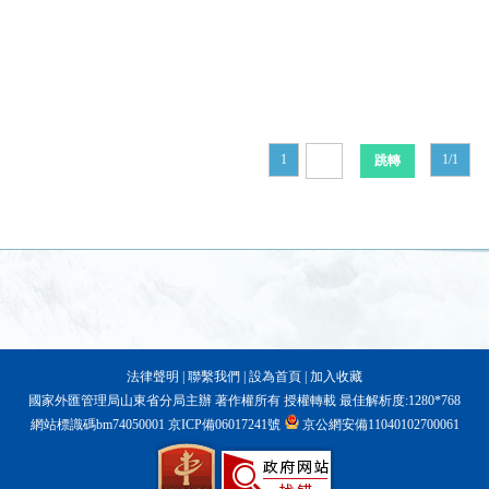
1
1/1
法律聲明
|
聯繫我們
|
設為首頁
|
加入收藏
國家外匯管理局山東省分局主辦 著作權所有 授權轉載 最佳解析度:1280*768
網站標識碼bm74050001
京ICP備06017241號
京公網安備11040102700061