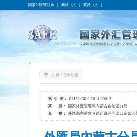
國家外匯管理局
｜
簡體中文
｜
繁體中文
｜
主頁
>
分局動態
索 引 號：
01151430-6-2014-00012
來 源：
國家外匯管理局內蒙古自治區分局
名 稱：
外匯局內蒙古分局組織召開出口企業涉