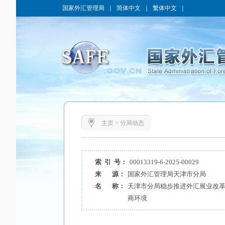
国家外汇管理局
｜
简体中文
｜
繁体中文
｜
主页
>
分局动态
索 引 号：
00013319-6-2025-00029
来 源：
国家外汇管理局天津市分局
名 称：
天津市分局稳步推进外汇展业改
商环境