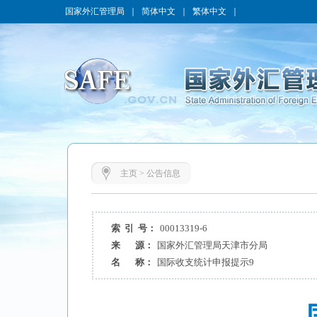
国家外汇管理局
｜
简体中文
｜
繁体中文
｜
主页
>
公告信息
索 引 号：
00013319-6
来 源：
国家外汇管理局天津市分局
名 称：
国际收支统计申报提示9