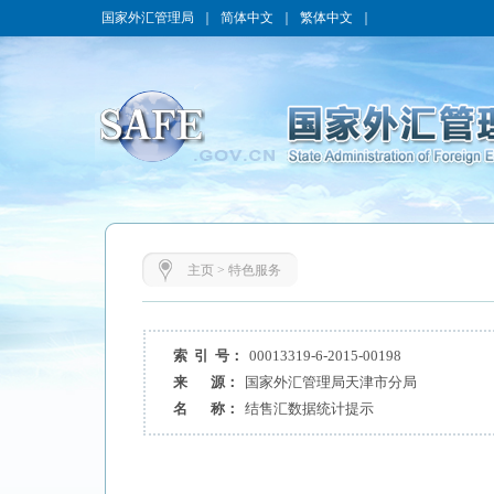
国家外汇管理局
｜
简体中文
｜
繁体中文
｜
主页
>
特色服务
索 引 号：
00013319-6-2015-00198
来 源：
国家外汇管理局天津市分局
名 称：
结售汇数据统计提示