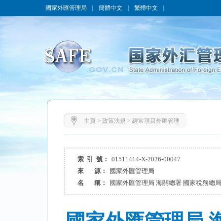
國家外匯管理局
｜
簡體中文
｜
繁體中文
｜
主頁
>
政策法規
>
經常項目外匯管理
索 引 號：
01511414-X-2026-00047
來 源：
國家外匯管理局
名 稱：
國家外匯管理局 海關總署 國家稅務總