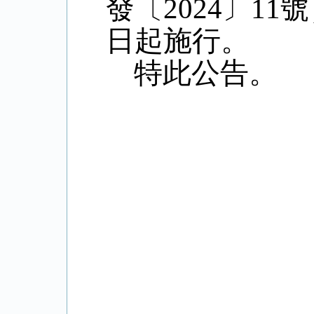
發〔
2024
〕
11
號
日起施行。
特此公告。