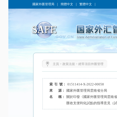
國家外匯管理局
｜
簡體中文
｜
繁體中文
｜
主頁
>
政策法規
>
經常項目外匯管理
索 引 號：
01511414-X-2022-00058
來 源：
國家外匯管理局雲南省分局
名 稱：
關於印發《國家外匯管理局雲南
匯收支便利化試點的指導意見（