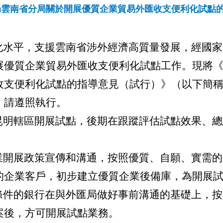
局雲南省分局關於開展優質企業貿易外匯收支便利化試點
化水平，支援雲南省涉外經濟高質量發展，經國家
展優質企業貿易外匯收支便利化試點工作。現將
收支便利化試點的指導意見（試行）》（以下簡稱
，請遵照執行。
昆明轄區開展試點，後期在跟蹤評估試點效果、總
業開展政策宣傳和溝通，按照優質、自願、實需的
的企業客戶，初步建立優質企業後備庫，為開展
條件的銀行在與外匯局做好事前溝通的基礎上，按
案後，方可開展試點業務。