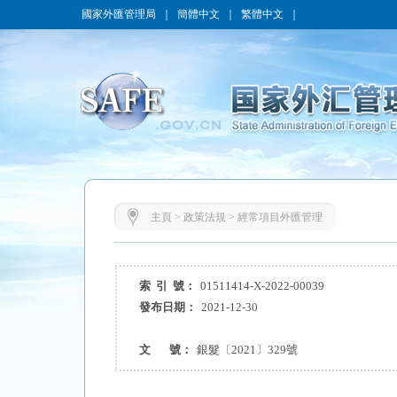
國家外匯管理局
｜
簡體中文
｜
繁體中文
｜
主頁
>
政策法規
>
經常項目外匯管理
索 引 號：
01511414-X-2022-00039
發布日期：
2021-12-30
文 號：
銀髮〔2021〕329號