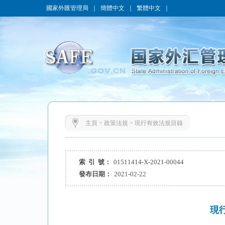
國家外匯管理局
｜
簡體中文
｜
繁體中文
｜
主頁
>
政策法規
>
現行有效法規目錄
索 引 號：
01511414-X-2021-00044
發布日期：
2021-02-22
現