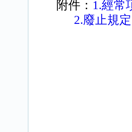
附件：
1.經
2.廢止規