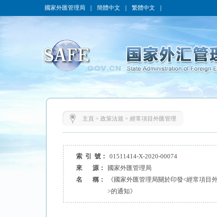
國家外匯管理局
｜
簡體中文
｜
繁體中文
｜
主頁
>
政策法規
>
經常項目外匯管理
索 引 號：
01511414-X-2020-00074
來 源：
國家外匯管理局
名 稱：
《國家外匯管理局關於印發<經常項目外
>的通知》