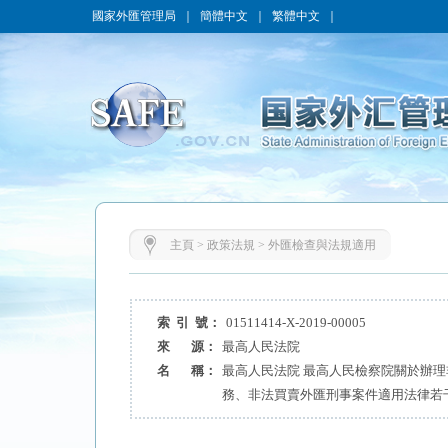
國家外匯管理局
｜
簡體中文
｜
繁體中文
｜
主頁
>
政策法規
>
外匯檢查與法規適用
索 引 號：
01511414-X-2019-00005
來 源：
最高人民法院
名 稱：
最高人民法院 最高人民檢察院關於辦
務、非法買賣外匯刑事案件適用法律若