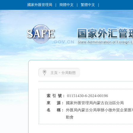
國家外匯管理局
｜
簡體中文
｜
繁體中文
｜
主頁
>
分局動態
索 引 號：
01151430-6-2024-00196
來 源：
國家外匯管理局內蒙古自治區分局
名 稱：
外匯局內蒙古分局舉辦小微外貿企業匯
動會