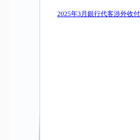
2025
年
3
月銀行代客涉外收付