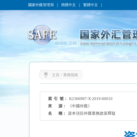
國家外匯管理局
｜
簡體中文
｜
繁體中文
｜
主頁
>
業務指南
索 引 號：
K2366987-X-2019-00010
來 源：
《中國外匯》
名 稱：
資本項目外匯業務政策釋疑