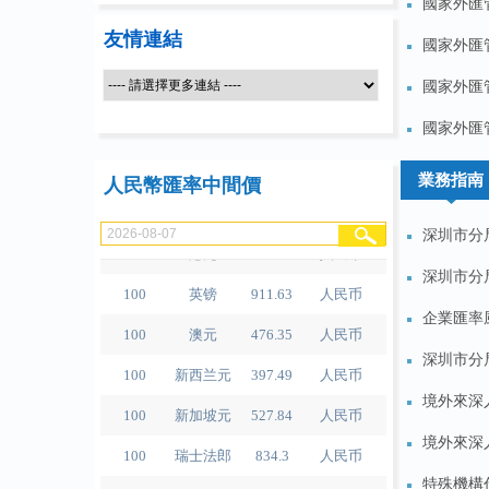
國家外匯管
友情連結
國家外匯管
100
人民币
489.65
泰铢
國家外匯管
100
美元
679.04
人民币
國家外匯管
100
欧元
780.67
人民币
業務指南
人民幣匯率中間價
100
日元
4.2791
人民币
深圳市分
100
港元
86.56
人民币
深圳市分
100
英镑
911.63
人民币
企業匯率
100
澳元
476.35
人民币
深圳市分
100
新西兰元
397.49
人民币
境外來深
100
新加坡元
527.84
人民币
境外來深
100
瑞士法郎
834.3
人民币
100
加元
483.32
人民币
特殊機構