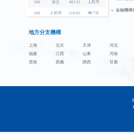
100
人民币
119.05
澳门元
金融機構
100
人民币
60.343
林吉特
地方分支機構
100
人民币
1218.01
卢布
100
人民币
241.34
兰特
上海
北京
天津
河北
福建
江西
山東
河南
100
人民币
21044.0
韩元
雲南
西藏
陝西
甘肅
100
人民币
54.226
迪拉姆
100
人民币
55.436
里亚尔
100
人民币
4675.68
福林
100
人民币
55.053
兹罗提
100
人民币
95.76
丹麦克朗
100
人民币
140.48
瑞典克朗
100
人民币
140.85
挪威克朗