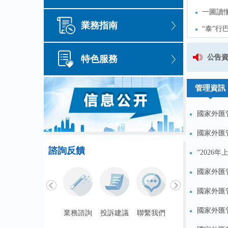
一圖讀
一圖讀
業務指南
“泰”行
“泰”行
繼“科
繼“科
現行有效外匯管理主要法規目錄（截至2
公告
特色服務
化
一圖讀
化
一圖讀
管理資訊
國家外匯管
國家外匯管
諮詢反饋
“2026
國家外匯管
國家外匯管
國家外匯
聯繫我們
業務諮詢
投訴建議
聯繫我們
業務諮詢
投訴