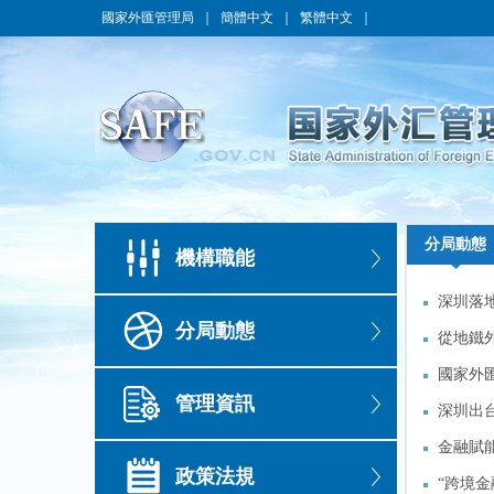
國家外匯管理局
｜
簡體中文
｜
繁體中文
｜
分局動態
分局動態
機構職能
深圳落
深圳落
分局動態
從地鐵
從地鐵
國家外
國家外
管理資訊
外幣直
深圳出
外幣直
深圳出
金融賦
金融賦
政策法規
“跨境
“跨境