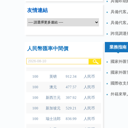
具備即期結
友情連結
具備代客
100
人民币
488.51
泰铢
具備代客
100
美元
678.84
人民币
跨境調運外
100
欧元
781.71
人民币
業務指南
人民幣匯率中間價
100
日元
4.2867
人民币
國家外匯
100
港元
86.536
人民币
國家外匯
100
英镑
912.34
人民币
國際收支外
100
澳元
477.57
人民币
100
新西兰元
397.92
人民币
外籍來華
100
新加坡元
529.21
人民币
100
瑞士法郎
836.99
人民币
100
加元
484.53
人民币