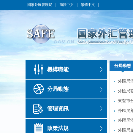
國家外匯管理局
｜
簡體中文
｜
繁體中文
｜
分局動態
分局動態
機構職能
外匯局
外匯局
分局動態
外匯局
外匯局
東營市分
東營市分
管理資訊
交流活動
外匯局
交流活動
外匯局
外匯局
外匯局
政策法規
外匯局
外匯局