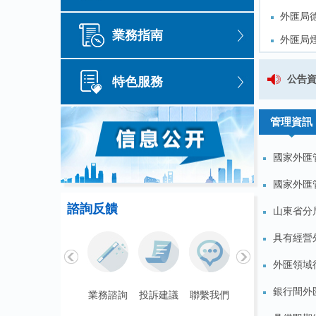
外匯局
外匯局
業務指南
外匯局
外匯局
外匯局
外匯局
國家外匯管理局山東省分局關於公開
公告
特色服務
外匯局
外匯局
關於公開徵求《國家外匯管理局山東
管理資訊
國家外匯
國家外匯
諮詢反饋
山東省分局
具有經營
外匯領域
銀行間外
聯繫我們
業務諮詢
投訴建議
聯繫我們
業務諮詢
投訴