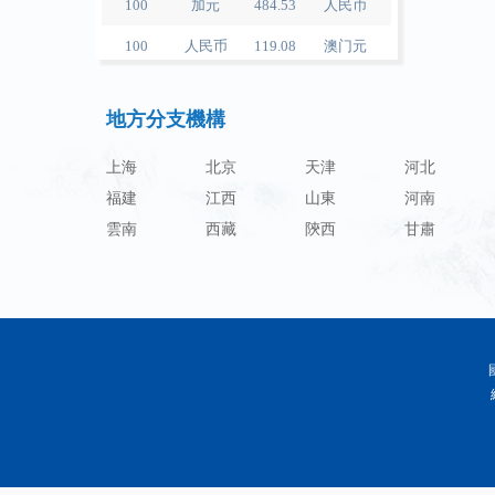
100
人民币
119.08
澳门元
100
人民币
60.366
林吉特
100
人民币
1217.26
卢布
地方分支機構
100
人民币
238.71
兰特
上海
北京
天津
河北
100
人民币
20899.0
韩元
福建
江西
山東
河南
雲南
西藏
陝西
甘肅
100
人民币
54.349
迪拉姆
100
人民币
55.558
里亚尔
100
人民币
4649.3
福林
100
人民币
54.929
兹罗提
100
人民币
95.66
丹麦克朗
100
人民币
140.26
瑞典克朗
100
人民币
140.53
挪威克朗