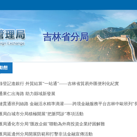
吉林省分局
動態
動態
錄登記進銀行 外貿結算“一站通”——吉林省貿易外匯便利化紀實
錄登記進銀行 外貿結算“一站通”——吉林省貿易外匯便利化紀實
通果仁出海路 助力縣域新發展
通果仁出海路 助力縣域新發展
鏈貫通班列絲路 金融活水精準滴灌——跨境金融服務平台吉林中歐班列“
鏈貫通班列絲路 金融活水精準滴灌——跨境金融服務平台吉林中歐班列“
歐號”特色服務賦能...
匯局白城市分局積極開展“把脈問診”專項活動
歐號”特色服務賦能...
匯局白城市分局積極開展“把脈問診”專項活動
匯局通化市分局“匯政企銀”聯動為外商投資企業紓困解難
匯局通化市分局“匯政企銀”聯動為外商投資企業紓困解難
匯局延邊州分局開展防範和打擊非法金融宣傳活動
匯局延邊州分局開展防範和打擊非法金融宣傳活動