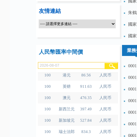
國家
友情連結
朱鶴
國家
100
人民币
489.65
泰铢
國家
100
美元
679.04
人民币
100
欧元
780.67
人民币
業務
人民幣匯率中間價
100
日元
4.2791
人民币
000
100
港元
86.56
人民币
000
100
英镑
911.63
人民币
000
100
澳元
476.35
人民币
000
100
新西兰元
397.49
人民币
000
100
新加坡元
527.84
人民币
000
100
瑞士法郎
834.3
人民币
000