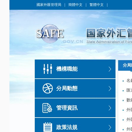
國家外匯管理局
｜
簡體中文
｜
繁體中文
｜
分局
分局
機構職能
名
名
分局動態
匯
匯
數
數
管理資訊
滿
外
滿
外
外
外
政策法規
外
外