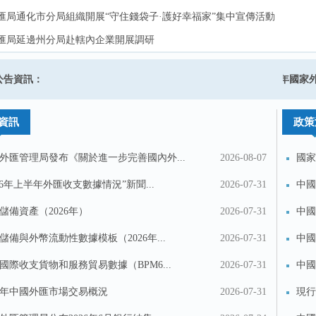
匯局通化市分局組織開展“守住錢袋子·護好幸福家”集中宣傳活動
匯局通化市分局組織開展“守住錢袋子·護好幸福家”集中宣傳活動
匯局延邊州分局赴轄內企業開展調研
匯局延邊州分局赴轄內企業開展調研
匯局四平市分局赴轄內涉外企業走訪調研
匯局四平市分局赴轄內涉外企業走訪調研
於啟用經常項目外匯業務監管章的公告
公告資訊：
2025年國家
匯局延邊州分局赴琿春市金融機構開展調研
匯局延邊州分局赴琿春市金融機構開展調研
資訊
政策
外匯管理局發布《關於進一步完善國內外...
2026-08-07
國家
匯...
026年上半年外匯收支數據情況”新聞...
2026-07-31
中國
儲備資產（2026年）
2026-07-31
中國
儲備與外幣流動性數據模板（2026年...
2026-07-31
中國
國際收支貨物和服務貿易數據（BPM6...
2026-07-31
中國
26年中國外匯市場交易概況
2026-07-31
現行
投訴建議
聯繫我們