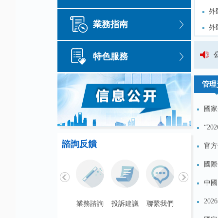
外
外
業務指南
外
外
外
外
國家外匯管理局吉林省分局關
特色服務
外
外
管理
國家
“2
諮詢反饋
官方
國際
中國
20
聯繫我們
業務諮詢
投訴建議
聯繫我們
業務諮詢