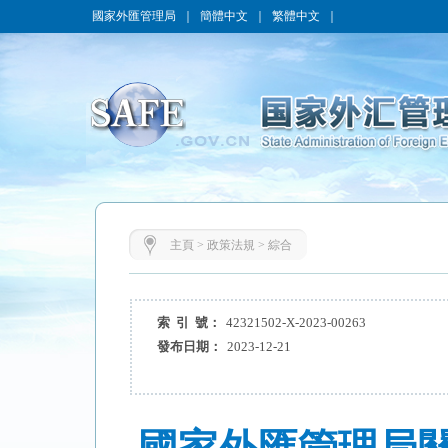
國家外匯管理局
｜
簡體中文
｜
繁體中文
｜
主頁
>
政策法規
>
綜合
索 引 號：
42321502-X-2023-00263
發布日期：
2023-12-21