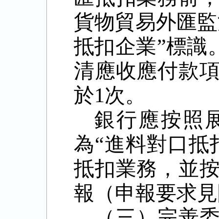
貨物貿易外匯監
抵扣企業
”
標識
清應收應付款
於
1
次。
銀行應按照
為
“
進料對口抵
抵扣業務，並
報（申報要求見
（三）完善