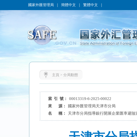
國家外匯管理局
｜
簡體中文
｜
繁體中文
｜
主頁
>
分局動態
索 引 號：
00013319-6-2025-00022
來 源：
國家外匯管理局天津市分局
名 稱：
天津市分局指導銀行開展企業匯率避險