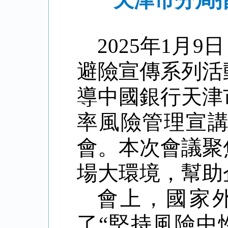
天津市分局
2025
年
1
月
9
日
避險宣傳系列活
導中國銀行天津
率風險管理宣
會。本次會議聚
場大環境，幫助
會上，國家
了
“
堅持風險中