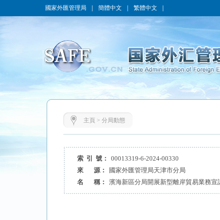
國家外匯管理局
｜
簡體中文
｜
繁體中文
｜
主頁
>
分局動態
索 引 號：
00013319-6-2024-00330
來 源：
國家外匯管理局天津市分局
名 稱：
濱海新區分局開展新型離岸貿易業務宣