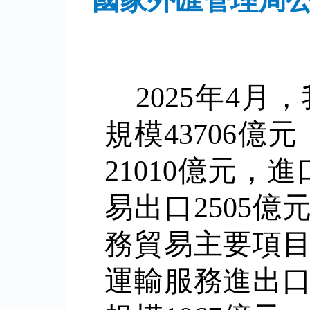
國家外匯管理局公
2025
年
4
月，
規模
43706
億元
21010
億元，進
易出口
2505
億
務貿易主要項
運輸服務進出