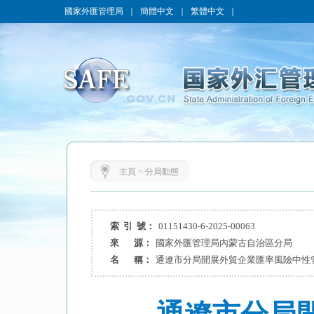
國家外匯管理局
｜
簡體中文
｜
繁體中文
｜
主頁
>
分局動態
索 引 號：
01151430-6-2025-00063
來 源：
國家外匯管理局內蒙古自治區分局
名 稱：
通遼市分局開展外貿企業匯率風險中性