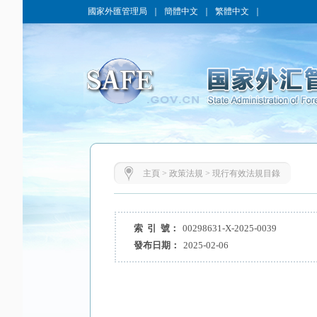
國家外匯管理局
｜
簡體中文
｜
繁體中文
｜
主頁
>
政策法規
>
現行有效法規目錄
索 引 號：
00298631-X-2025-0039
發布日期：
2025-02-06