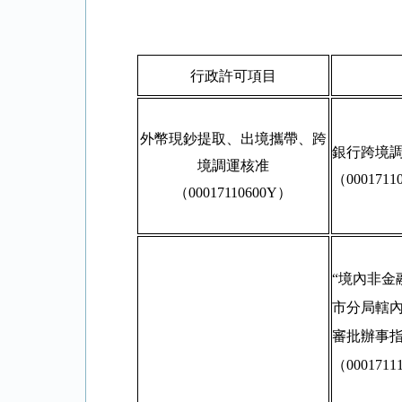
行政許可項目
外幣現鈔提取、出境攜帶、跨
銀行跨境
境調運核准
（0001711
（00017110600Y）
“境內非金
市分局轄內
審批辦事
（0001711