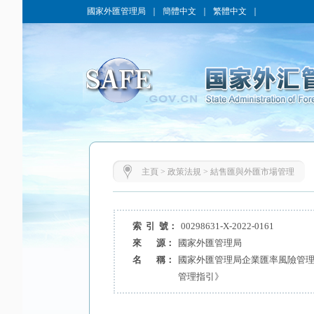
國家外匯管理局
｜
簡體中文
｜
繁體中文
｜
主頁
>
政策法規
>
結售匯與外匯市場管理
索 引 號：
00298631-X-2022-0161
來 源：
國家外匯管理局
名 稱：
國家外匯管理局企業匯率風險管
管理指引》